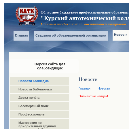
Областное бюджетное профессиональное образоват
"Курский автотехнический кол
Готовим профессионала, воспитываем патриота!
Новости
Главная
Сведения об образовательной организации
Версия сайта для
слабовидящих
Новости
Новости Колледжа
Главная
Новости
Новости библиотеки
Элемент не найден!
Доска почёта
Бессмертный полк
Профессионалы
Мастерские по
приоритетным группам