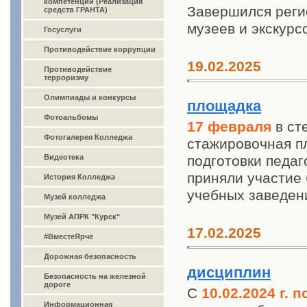
компетенций (Реализация
Завершился реги
средств ГРАНТА)
музеев и экскур
Госуслуги
Противодействие коррупции
19.02.2025
Противодействие
терроризму
Олимпиады и конкурсы
площадка
Фотоальбомы
17 февраля
в ст
Фотогалерея Колледжа
стажировочная п
Видеотека
подготовки педаг
приняли участие 
История Колледжа
учебных заведен
Музей колледжа
Музей АПРК "Курск"
17.02.2025
#ВместеЯрче
Дорожная безопасность
дисциплин
Безопасность на железной
дороге
С
10.02.2024 г. п
Информационная