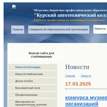
Областное бюджетное профессиональное образоват
"Курский автотехнический кол
Готовим профессионала, воспитываем патриота!
Новости
Главная
Сведения об образовательной организации
Версия сайта для
слабовидящих
Новости
Новости Колледжа
Новости библиотеки
Главная
Новости
Доска почёта
17.03.2025
Бессмертный полк
Профессионалы
конкурса музее
Мастерские по
организаций
приоритетным группам