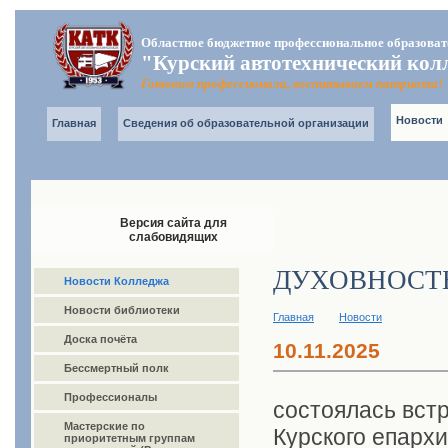
Областное бюджетное профессиональное образоват
"Курский автотехнический кол
Готовим профессионала, воспитываем патриота!
Новости
Главная
Сведения об образовательной организации
Версия сайта для
слабовидящих
ДУХОВНОСТЬ
Новости Колледжа
Новости библиотеки
Главная
Новости
Доска почёта
10.11.2025
Бессмертный полк
Профессионалы
состоялась вст
Мастерские по
Курского епарх
приоритетным группам