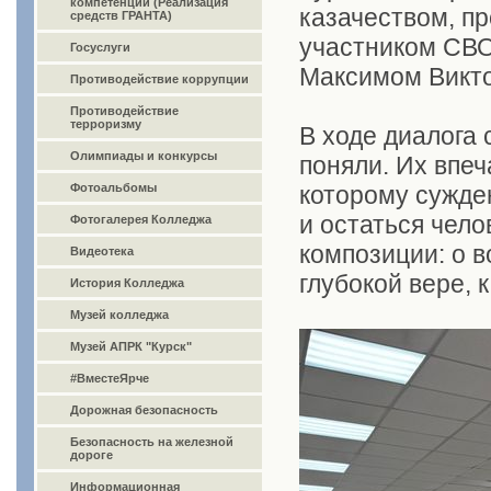
компетенций (Реализация
казачеством, п
средств ГРАНТА)
участником СВО
Госуслуги
Максимом Викт
Противодействие коррупции
Противодействие
терроризму
В ходе диалога 
Олимпиады и конкурсы
поняли. Их впеч
Фотоальбомы
которому сужде
и остаться чел
Фотогалерея Колледжа
композиции: о в
Видеотека
глубокой вере, 
История Колледжа
Музей колледжа
Музей АПРК "Курск"
#ВместеЯрче
Дорожная безопасность
Безопасность на железной
дороге
Информационная