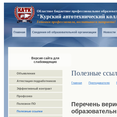
Областное бюджетное профессиональное образоват
"Курский автотехнический кол
Готовим профессионала, воспитываем патриота!
Главная
Сведения об образовательной организации
Новости
Версия сайта для
слабовидящих
Полезные ссы
Объявления
Аттестация педработников
Главная
Преподавателю
Эффективный контракт
Профсоюз
Перечень вер
Полезное ПО
образовательн
Полезные ссылки